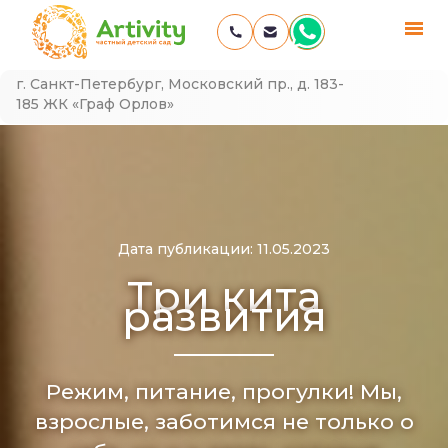
Skip
Частный детский сад в Московском районе СПБ —
г. Санкт-Петербург, Московский пр., д. 183-
to
Artivity
185 ЖК «Граф Орлов»
content
Дата публикации: 11.05.2023
Три кита
развития
Режим, питание, прогулки! Мы,
взрослые, заботимся не только о