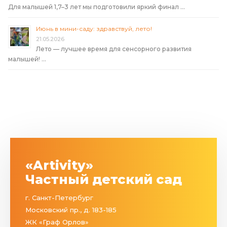
Для малышей 1,7–3 лет мы подготовили яркий финал …
Июнь в мини-саду: здравствуй, лето!
21.05.2026
Лето — лучшее время для сенсорного развития
малышей! …
«Artivity»
Частный детский сад
г. Санкт-Петербург
Московский пр., д. 183-185
ЖК «Граф Орлов»