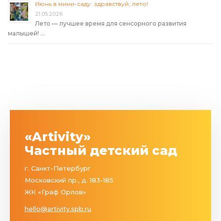
Июнь в мини-саду: здравствуй, лето!
21.05.2026
Лето — лучшее время для сенсорного развития
малышей! …
«Artivity»
Частный детский сад
г. Санкт-Петербург
Московский пр., д. 183-185
ЖК «Граф Орлов»
hello@artivity.spb.ru