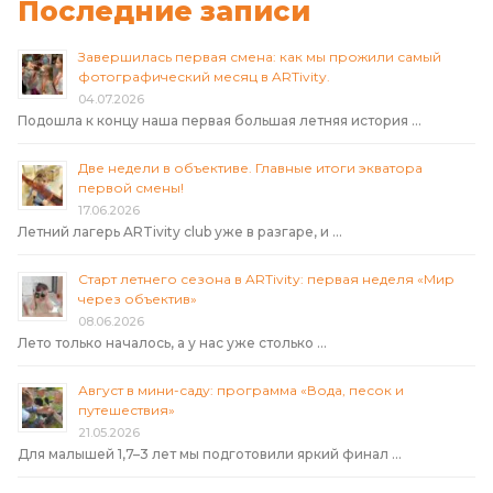
Последние записи
Завершилась первая смена: как мы прожили самый
фотографический месяц в ARTivity.
04.07.2026
Подошла к концу наша первая большая летняя история …
Две недели в объективе. Главные итоги экватора
первой смены!
17.06.2026
Летний лагерь ARTivity club уже в разгаре, и …
Старт летнего сезона в ARTivity: первая неделя «Мир
через объектив»
08.06.2026
Лето только началось, а у нас уже столько …
Август в мини-саду: программа «Вода, песок и
путешествия»
21.05.2026
Для малышей 1,7–3 лет мы подготовили яркий финал …