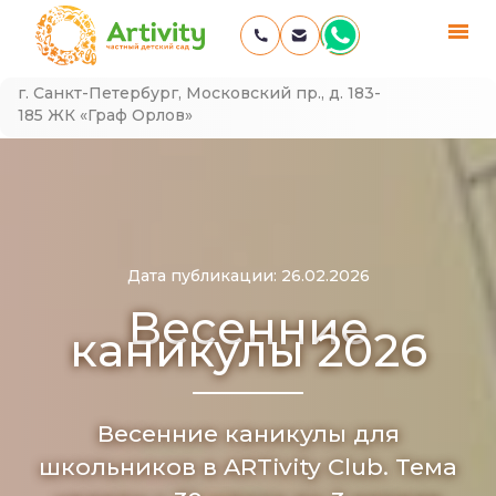
Skip
Частный детский сад в Московском районе СПБ —
г. Санкт-Петербург, Московский пр., д. 183-
to
Artivity
185 ЖК «Граф Орлов»
content
Дата публикации: 26.02.2026
Весенние
каникулы 2026
Весенние каникулы для
школьников в ARTivity Club. Тема