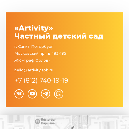
«Artivity»
Частный детский сад
г. Санкт-Петербург
Московский пр., д. 183-185
ЖК «Граф Орлов»
hello@artivity.spb.ru
+7 (812) 740-19-19